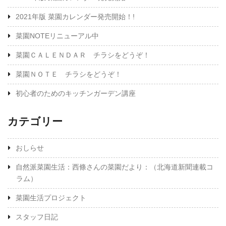
2021年版 菜園カレンダー発売開始！!
菜園NOTEリニューアル中
菜園ＣＡＬＥＮＤＡＲ チラシをどうぞ！
菜園ＮＯＴＥ チラシをどうぞ！
初心者のためのキッチンガーデン講座
カテゴリー
おしらせ
自然派菜園生活：西條さんの菜園だより：（北海道新聞連載コ
ラム）
菜園生活プロジェクト
スタッフ日記