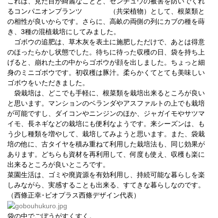
これは、見た目が綺麗なことと、センチュウの被害を防いでくれ
るコンパニオンプランツ （共栄植物）として、根菜類と
の相性が良いからです。さらに、高畝の両側の列にカブの種を蒔
き、3種の混植栽培にしてみました。
ゴボウの追肥は、草木灰を表土に施肥しただけで、あとは得意
のほったらかし状態でした。待ちに待った収穫の日、袋を持ち上
げると、崩れた土の中からゴボウが顔を出しました。ちょっと細
身のミニゴボウです。初収穫は豚汁。柔らかくてとても美味しい
ゴボウをいただきました。
袋栽培は、どこでも手軽に、根菜類を栽培出来るところが良い
と思います。マンションのベランダやアスファルトの上でも栽培
が可能ですし、ダイコンやニンジンのほか、ジャガイモやサツマ
イモ、長ネギなどの栽培にも便利なようです。来シーズンは、も
う少し種類を増やして、栽培してみようと思います。また、袋栽
培の他に、古タイヤを積み重ねて利用した栽培法も、同じ効果が
あります。どちらも資材を再利用して、何度も使え、収穫も楽に
出来るところが良いところです。
菜園生活は、ゴミや廃資源を有効利用し、持続可能な暮らしを楽
しみながら、実感することも出来る、すてきな暮らしなのです。
（西條正幸･ビオプラス西條デザイン代表）
袋の中でごぼうがすくすく。