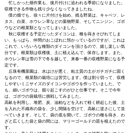
忙しかった畑作業も、後片付けに追われる季節になりました。
収穫できる作物も残り少なくなってきましたね。
僕の畑でも、徐々に片付けを始め、残る野菜は、キャベツ、レ
タス、白菜、ホウレン草などの葉物野菜、そしてニンジン、ゴボ
ウなどの根菜類となってしまいました。
秋に収穫する予定だったダイコンは、種を蒔きそびれてしま
い、もっぱら、仲間のおこぼれに預かっているのですが、これは
これで、いろいろな種類のダイコンを頂けるので、嬉し楽しい気
分です。根菜類は収穫後、土に植え込んで、保存します。また、
ホウレン草は雪の下で冬を越して、来春一番の収穫野菜になる予
定です。
丘珠有機菜園は、水はけが悪く、粘土質の土がガチガチに固く
なるので、根菜類の栽培には苦労します。僕は割り切って、収穫
しやすいミニサイズのダイコンやゴボウを作っていました。で
も、細いゴボウは、掘り起こすのがひと仕事です。そこで今年
は、ゴボウの袋栽培に挑戦してみました。
高畝を利用し、堆肥、炭、油粕などを入れて軽く耕起した後、土
を入れた不織布の袋を、少し間隔を空けて、高畝に逆さにして並
べていきます。そして、袋の底を開いて、ゴボウの種を蒔き、わ
ざと広くした袋と袋の間には、マリーゴールドの苗を植えたので
す。