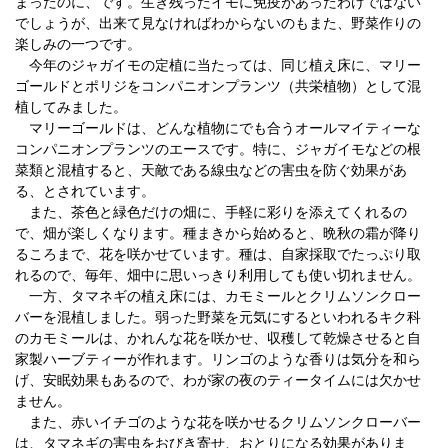
まったのに、です。生き残ったイモに免疫があったわけではない
でしょうが、出来て見なければわからないのもまた、野菜作りの
楽しみの一つです。
今年のジャガイモの定植に当たっては、同じ植え床に、マリー
ゴールドとポリジをコンパニオンプランツ（共栄植物）として混
植してみました。
マリーゴールドは、どんな植物にでも合うオールマイティーな
コンパニオンプランツのエースです。特に、ジャガイモなどの根
菜類と混植すると、天敵である線虫などの害虫を防ぐ効果があ
る、とされています。
また、茶色と緑色だけの畑に、手軽に彩りを添えてくれるの
で、畑が楽しくなります。種まきから始めると、晩秋の霜が降り
るころまで、花を咲かせています。種は、自家採取でたっぷり取
れるので、毎年、畑中に思いっきり利用しても使い切れません。
一方、タマネギの植え床には、カモミールとクリムソンクロー
バーを混植しました。弱った野菜を元気にするといわれるキク科
のカモミールは、かれんな花を咲かせ、収穫して乾燥させると自
家製ハーブティーが作れます。リンゴのような香りは気分を和ら
げ、安眠効果もあるので、わが家の夜のティータイムには欠かせ
ません。
また、赤いイチゴのような花を咲かせるクリムソンクローバー
は、タマネギの害虫をおびき寄せ、おとりになる効果がありま