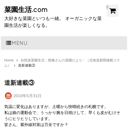
0
菜園生活.com
大好きな菜園といつも一緒。 オーガニックな菜
園生活が楽しくなる。
MENU
Home
自然派菜園生活：西條さんの菜園だより：（北海道新聞連載コラ
ム）
道新連載③
道新連載③
2010年5月31日
気温に変化はありますが、土曜から快晴続きの札幌です。
私は娘の運動会で、うっかり腕を日焼けして、早くも皮がむけそ
うにヒリヒリしています。
皆さん、紫外線対策は万全ですか？