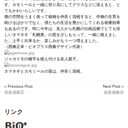
す。カモミールと一緒に切り花にしてグラスなどに添えると、と
てもかわいらしいです。
畑の空間をうまく使って植物を仲良く混植すると、作物の生育を
助けるばかりでなく、僕たちの生活を豊かにしてくれる相乗効果
もあるのです。特に今年は、友人から札幌の伝統品種でとても珍
しいタマネギ「札幌黄」の苗を少しもらって、一緒に植えまし
た。上手く出来るか、楽しみがもう一つ増えました。
（西條正幸・ビオプラス西條デザイン代表）
ジャガイモの種芋を植え付ける友人親子。
タマネギとカモミールの苗は、仲良く混植。
« Previous Post
Next Post »
道新連載②
道新連載④
リンク