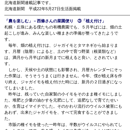
北海道新聞連載記事です。
北海道新聞 平成22年5月27日生活面掲載
――――――――――――――――――――――――――――――
「農を楽しむ」－西條さんの菜園便り ③「植え付け」
札幌・丘珠にある僕たちの有機農園でも、５月半ばには、畑の土
起こしが進み、みんな楽しい種まきの準備が整ってきたようで
す。
毎年、畑の植え付けは、ジャガイモとタマネギから始まりま
す。月暦（陰暦）によると、土の中で育つ野菜（根菜類など）
は、満月から月半ばの新月までに植えると良い、とされていま
す。
しかし、天候や土の状態にも影響され、月暦カレンダーにそっ
た作業は、そうそううまくは行きません。今年、僕が植え床を作
り終え、ジャガイモを植え付けた時には、新月の２日過ぎになっ
てしまいました。
昨年は、残っていた自家製の小イモをそのまま種イモにしまし
た。堆肥と少量の油かすを元肥にして、追肥なしで育てたせい
か、生育はイマイチでした。そのかわり流行のウイルス被害にも
あわず、出来たジャガイモを、すべて完食することができまし
た。
市販の種イモを使った一昨年は、半数がウイルスにやられてし