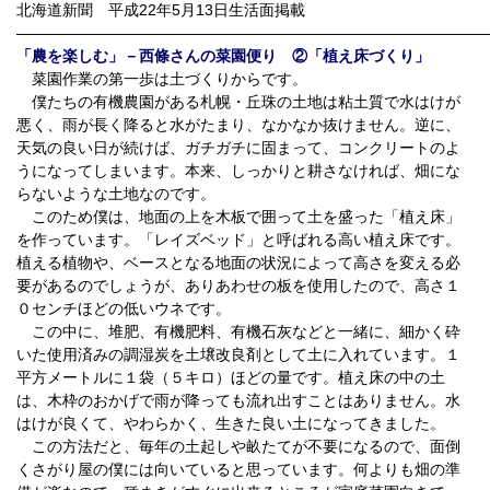
北海道新聞 平成22年5月13日生活面掲載
――――――――――――――――――――――――――――――
「農を楽しむ」－西條さんの菜園便り ②「植え床づくり」
菜園作業の第一歩は土づくりからです。
僕たちの有機農園がある札幌・丘珠の土地は粘土質で水はけが
悪く、雨が長く降ると水がたまり、なかなか抜けません。逆に、
天気の良い日が続けば、ガチガチに固まって、コンクリートのよ
うになってしまいます。本来、しっかりと耕さなければ、畑にな
らないような土地なのです。
このため僕は、地面の上を木板で囲って土を盛った「植え床」
を作っています。「レイズベッド」と呼ばれる高い植え床です。
植える植物や、ベースとなる地面の状況によって高さを変える必
要があるのでしょうが、ありあわせの板を使用したので、高さ１
０センチほどの低いウネです。
この中に、堆肥、有機肥料、有機石灰などと一緒に、細かく砕
いた使用済みの調湿炭を土壌改良剤として土に入れています。１
平方メートルに１袋（５キロ）ほどの量です。植え床の中の土
は、木枠のおかげで雨が降っても流れ出すことはありません。水
はけが良くて、やわらかく、生きた良い土になってきました。
この方法だと、毎年の土起しや畝たてが不要になるので、面倒
くさがり屋の僕には向いていると思っています。何よりも畑の準