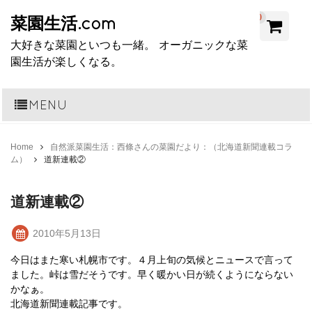
0
菜園生活.com
大好きな菜園といつも一緒。 オーガニックな菜
園生活が楽しくなる。
MENU
Home
自然派菜園生活：西條さんの菜園だより：（北海道新聞連載コラ
ム）
道新連載②
道新連載②
2010年5月13日
今日はまた寒い札幌市です。４月上旬の気候とニュースで言って
ました。峠は雪だそうです。早く暖かい日が続くようにならない
かなぁ。
北海道新聞連載記事です。