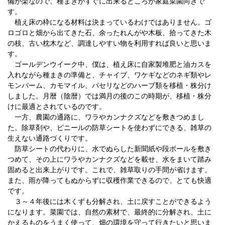
備が楽なので、種まきがすぐに出来るところが家庭菜園向きで
す。
植え床の枠になる材料は決まっているわけではありません。ゴ
ロゴロと畑から出てきた石、余ったれんがや木板、拾ってきた木
の枝、古い枕木など、調達しやすい物を利用すれば良いと思いま
す。
ゴールデンウイーク中、僕は、植え床に自家製堆肥と油カスを
入れながら種まきの準備と、チャイブ、ワケギなどのネギ類やレ
モンバーム、カモマイル、パセリなどのハーブ類を移植・株分け
しました。月暦（陰暦）では満月の後のこの時期が、移植・株分
けに最適とされているのです。
一方、農園の通路に、ワラやカンナクズなどを敷きつめまし
た。除草剤や、ビニールの防草シートを使わずにできる、雑草の
生えない通路づくりです。
防草シートの代わりに、水でぬらした新聞紙や段ボールを敷き
つめて、その上にワラやカンナクズなどを載せ、水をまいて踏み
固めると出来上がりです。これで、雑草取りの手間が省けます。
また、雨が降ってもぬからずに収穫作業できるので、とても快適
です。
３～４年後には木くずも分解され、土に戻すことができるよう
になります。菜園では、自然の素材で、最終的に分解され、土に
かえるものをうまく使って、畑の環境を守って行きたいと思いま