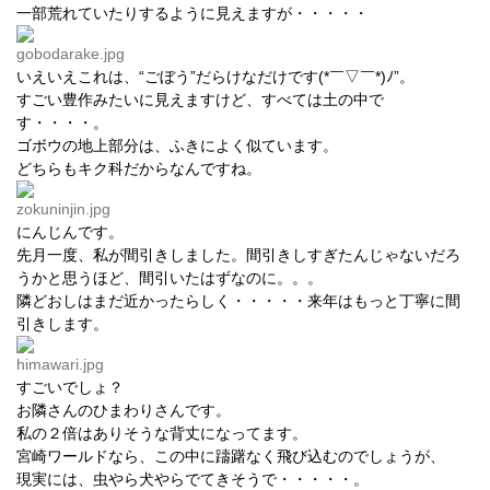
一部荒れていたりするように見えますが・・・・・
いえいえこれは、“ごぼう”だらけなだけです(*￣▽￣*)ﾉ”。
すごい豊作みたいに見えますけど、すべては土の中で
す・・・・。
ゴボウの地上部分は、ふきによく似ています。
どちらもキク科だからなんですね。
にんじんです。
先月一度、私が間引きしました。間引きしすぎたんじゃないだろ
うかと思うほど、間引いたはずなのに。。。
隣どおしはまだ近かったらしく・・・・・来年はもっと丁寧に間
引きします。
すごいでしょ？
お隣さんのひまわりさんです。
私の２倍はありそうな背丈になってます。
宮崎ワールドなら、この中に躊躇なく飛び込むのでしょうが、
現実には、虫やら犬やらでてきそうで・・・・・。