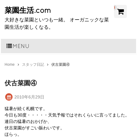
0
菜園生活.com
大好きな菜園といつも一緒。 オーガニックな菜
園生活が楽しくなる。
MENU
Home
スタッフ日記
伏古菜園④
伏古菜園④
2010年6月29日
猛暑が続く札幌です。
今日も30度・・・・・天気予報ではそれくらいに言ってました。
連日の猛暑のおかげか、
伏古菜園がすごい賑わいです。
ほらっ。